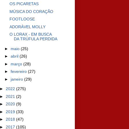
OS PICARETAS
MÚSICA DO CORAÇÃO
FOOTLOOSE
ADORÁVEL MOLLY
O LORAX - EM BUSCA
DA TRÚFULA PERDIDA
►
maio
(25)
►
abril
(26)
►
março
(28)
►
fevereiro
(27)
►
janeiro
(29)
►
2022
(275)
►
2021
(2)
►
2020
(9)
►
2019
(33)
►
2018
(47)
►
2017
(105)