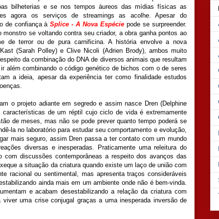
oas bilheterias e se nos tempos áureos das mídias físicas as
ções agora os serviços de streamings as acolhe. Apesar do
to de confiança à
Splice - A Nova Espécie
pode se surpreender.
 monstro se voltando contra seu criador, a obra ganha pontos ao
 de terror ou de pura carnificina. A história envolve a nova
 Kast (Sarah Polley) e Clive Nicoli (Adrien Brody), ambos muito
respeito da combinação do DNA de diversos animais que resultam
m ir além combinando o código genético de bichos com o de seres
am a ideia, apesar da experiência ter como finalidade estudos
doenças.
vam o projeto adiante em segredo e assim nasce Dren (Delphine
características de um réptil cujo ciclo de vida é extremamente
uestão de meses, mas não se pode prever quanto tempo poderá se
dê-la no laboratório para estudar seu comportamento e evolução,
lugar mais seguro, assim Dren passa a ter contato com um mundo
eações diversas e inesperadas. Praticamente uma releitura do
do com discussões contemporâneas a respeito dos avanços das
xeque a situação da criatura quando existe um laço de união com
te racional ou sentimental, mas apresenta traços consideráveis
sestabilizando ainda mais em um ambiente onde não é bem-vinda.
umentam e acabam desestabilizando a relação da criatura com
a viver uma crise conjugal graças a uma inesperada inversão de