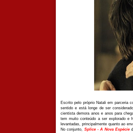
Escrito pelo próprio Natali em parceria 
sentido e está longe de ser considera
cientista demora anos e anos para cheg
tem muito conteúdo a ser explorado e 
levantadas, principalmente quanto ao e
No conjunto,
Splice - A Nova Espécie
d