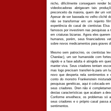
nicho, dificilmente conseguem render b
videolocadoras abrigavam tais produ
preconceito da maioria, quem der um vo
Apesar de ser baseada no velho clichê do
não se transformar em um nojento filme
experiência do casal de cientistas Elsa
famosos por investirem nas pesquisas a 
em criaturas bizarras. Agora eles quere
humanos, porém, seus financiadores vet
sobre novos medicamentos para graves 
Mesmo sem patrocínio, os cientistas le
Chanéac), um ser humanoide com fortes 
rápido e a fase adulta é atingida em q
manter viva. Seus criadores tentam escon
mas logo precisam transferi-la para um 
novo que desperta nela sentimentos e r
conto do monstro Frankenstein mistura
pesquisas genéticas, aqui é colocada em 
seus criadores. Dren não é completamen
destas características que acabam a de
Conforme envelhece, os problemas só a
seus criadores e o próprio casal passa 
sentimentos.