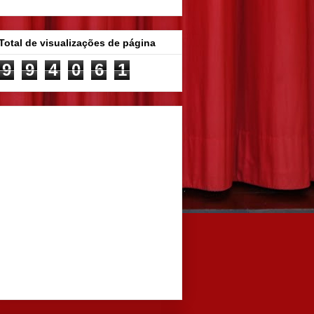
Total de visualizações de página
9
9
4
0
6
1