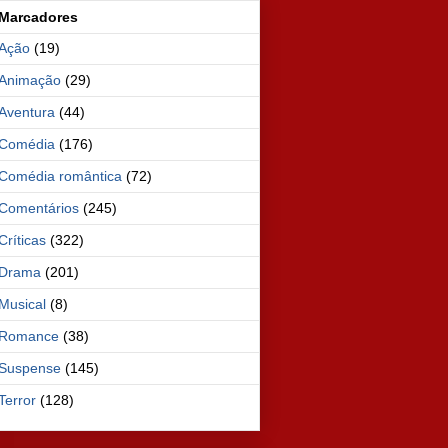
Marcadores
Ação
(19)
Animação
(29)
Aventura
(44)
Comédia
(176)
Comédia romântica
(72)
Comentários
(245)
Críticas
(322)
Drama
(201)
Musical
(8)
Romance
(38)
Suspense
(145)
Terror
(128)