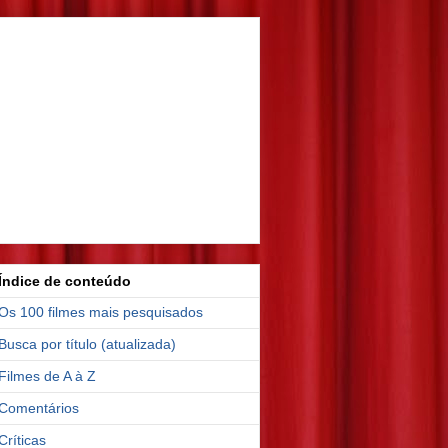
Índice de conteúdo
Os 100 filmes mais pesquisados
Busca por título (atualizada)
Filmes de A à Z
Comentários
Críticas