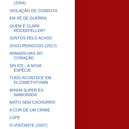
(2004)
VIOLAÇÃO DE CONDUTA
EM PÉ DE GUERRA
QUEM É CLARK
ROCKEFELLER?
JUNTOS PELO ACASO
JOGO PERIGOSO (2017)
ARMADILHAS DO
CORAÇÃO
SPLICE - A NOVA
ESPÉCIE
TUDO ACONTECE EM
ELIZABETHTOWN
MINHA SUPER EX-
NAMORADA
MATO SEM CACHORRO
A COR DE UM CRIME
LOPE
O VISITANTE (2007)