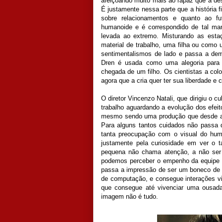
afeiçoando muito mais ao rapaz que a d
É justamente nessa parte que a história 
sobre relacionamentos e quanto ao fu
humanoide e é correspondido de tal ma
levada ao extremo. Misturando as est
material de trabalho, uma filha ou como
sentimentalismos de lado e passa a dem
Dren é usada como uma alegoria para 
chegada de um filho. Os cientistas a co
agora que a cria quer ter sua liberdade e
O diretor Vincenzo Natali, que dirigiu o 
trabalho aguardando a evolução dos efeit
mesmo sendo uma produção que desde a 
Para alguns tantos cuidados não passa d
tanta preocupação com o visual do huma
justamente pela curiosidade em ver o t
pequena não chama atenção, a não ser 
podemos perceber o empenho da equipe d
passa a impressão de ser um boneco de 
de computação, e consegue interações vi
que consegue até vivenciar uma ousada
imagem não é tudo.