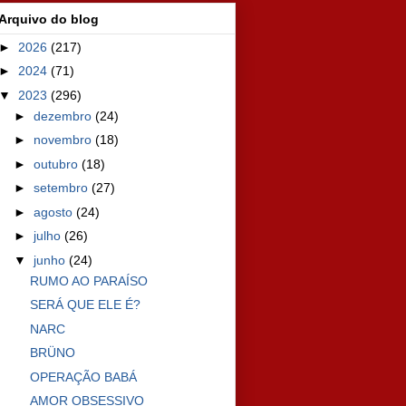
Arquivo do blog
►
2026
(217)
►
2024
(71)
▼
2023
(296)
►
dezembro
(24)
►
novembro
(18)
►
outubro
(18)
►
setembro
(27)
►
agosto
(24)
►
julho
(26)
▼
junho
(24)
RUMO AO PARAÍSO
SERÁ QUE ELE É?
NARC
BRÜNO
OPERAÇÃO BABÁ
AMOR OBSESSIVO