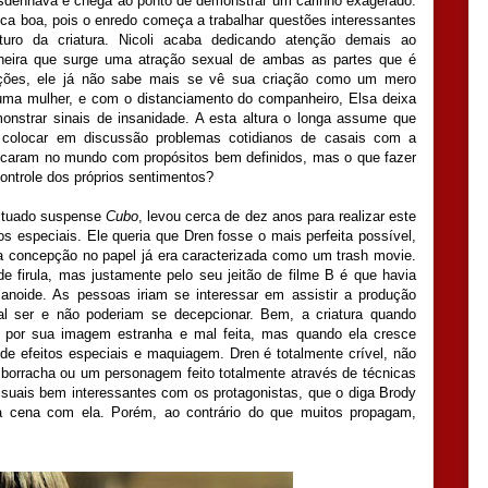
esdenhava e chega ao ponto de demonstrar um carinho exagerado.
fica boa, pois o enredo começa a trabalhar questões interessantes
turo da criatura. Nicoli acaba dedicando atenção demais ao
neira que surge uma atração sexual de ambas as partes que é
ações, ele já não sabe mais se vê sua criação como um mero
 uma mulher, e com o distanciamento do companheiro, Elsa deixa
onstrar sinais de insanidade. A esta altura o longa assume que
colocar em discussão problemas cotidianos de casais com a
locaram no mundo com propósitos bem definidos, mas o que fazer
 controle dos próprios sentimentos?
cultuado suspense
Cubo
, levou cerca de dez anos para realizar este
os especiais. Ele queria que Dren fosse o mais perfeita possível,
concepção no papel já era caracterizada como um trash movie.
e firula, mas justamente pelo seu jeitão de filme B é que havia
noide. As pessoas iriam se interessar em assistir a produção
al ser e não poderiam se decepcionar. Bem, a criatura quando
por sua imagem estranha e mal feita, mas quando ela cresce
e efeitos especiais e maquiagem. Dren é totalmente crível, não
borracha ou um personagem feito totalmente através de técnicas
suais bem interessantes com os protagonistas, que o diga Brody
 cena com ela. Porém, ao contrário do que muitos propagam,